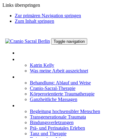
Links überspringen
Zur primären Navigation springen
Zum Inhalt springen
Toggle navigation
HOME
KATRIN KELLY
Katrin Kelly
Was meine Arbeit auszeichnet
WIRKWEISEN
Behandlung: Ablauf und Weise
Cranio-Sacral-Therapie
Körperorientierte Traumatherapie
Ganzheitliche Massagen
THEMEN
Begleitung hochsensibler Menschen
Transgenerationale Traumata
Bindungsverletzungen
Prä- und Perinatales Erleben
Tanz und Therapie