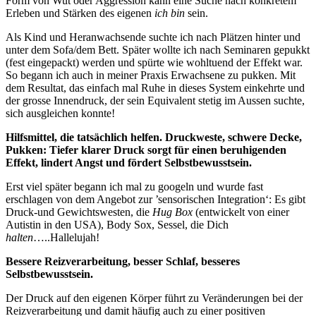
Form von Wut oder Aggression kann eine Suche nach konkretem
Erleben und Stärken des eigenen
ich bin
sein.
Als Kind und Heranwachsende suchte ich nach Plätzen hinter und
unter dem Sofa/dem Bett. Später wollte ich nach Seminaren gepukkt
(fest eingepackt) werden und spürte wie wohltuend der Effekt war.
So begann ich auch in meiner Praxis Erwachsene zu pukken. Mit
dem Resultat, das einfach mal Ruhe in dieses System einkehrte und
der grosse Innendruck, der sein Equivalent stetig im Aussen suchte,
sich ausgleichen konnte!
Hilfsmittel, die tatsächlich helfen. Druckweste, schwere Decke,
Pukken:
Tiefer klarer Druck sorgt für einen beruhigenden
Effekt, lindert Angst und fördert Selbstbewusstsein.
Erst viel später begann ich mal zu googeln und wurde fast
erschlagen von dem Angebot zur ’sensorischen Integration‘: Es gibt
Druck-und Gewichtswesten, die
Hug Box
(entwickelt von einer
Autistin in den USA), Body Sox, Sessel, die Dich
halten
…..Hallelujah!
Bessere Reizverarbeitung, besser Schlaf, besseres
Selbstbewusstsein.
Der Druck auf den eigenen Körper führt zu Veränderungen bei der
Reizverarbeitung und damit häufig auch zu einer positiven