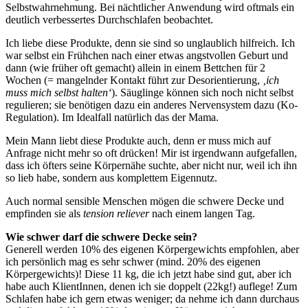
Selbstwahrnehmung. Bei nächtlicher Anwendung wird oftmals ein
deutlich verbessertes Durchschlafen beobachtet.
Ich liebe diese Produkte, denn sie sind so unglaublich hilfreich. Ich
war selbst ein Frühchen nach einer etwas angstvollen Geburt und
dann (wie früher oft gemacht) allein in einem Bettchen für 2
Wochen (= mangelnder Kontakt führt zur Desorientierung,
‚ich
muss mich selbst halten‘
). Säuglinge können sich noch nicht selbst
regulieren; sie benötigen dazu ein anderes Nervensystem dazu (Ko-
Regulation). Im Idealfall natürlich das der Mama.
Mein Mann liebt diese Produkte auch, denn er muss mich auf
Anfrage nicht mehr so oft drücken! Mir ist irgendwann aufgefallen,
dass ich öfters seine Körpernähe suchte, aber nicht nur, weil ich ihn
so lieb habe, sondern aus komplettem Eigennutz.
Auch normal sensible Menschen mögen die schwere Decke und
empfinden sie als
tension reliever
nach einem langen Tag.
Wie schwer darf die schwere Decke sein?
Generell werden 10% des eigenen Körpergewichts empfohlen, aber
ich persönlich mag es sehr schwer (mind. 20% des eigenen
Körpergewichts)! Diese 11 kg, die ich jetzt habe sind gut, aber ich
habe auch KlientInnen, denen ich sie doppelt (22kg!) auflege! Zum
Schlafen habe ich gern etwas weniger; da nehme ich dann durchaus