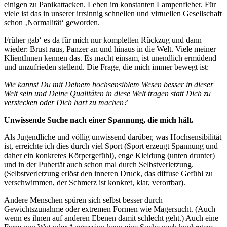
einigen zu Panikattacken. Leben im konstanten Lampenfieber. Für
viele ist das in unserer irrsinnig schnellen und virtuellen Gesellschaft
schon ‚Normalität‘ geworden.
Früher gab‘ es da für mich nur kompletten Rückzug und dann
wieder: Brust raus, Panzer an und hinaus in die Welt. Viele meiner
KlientInnen kennen das. Es macht einsam, ist unendlich ermüdend
und unzufrieden stellend. Die Frage, die mich immer bewegt ist:
Wie kannst Du mit Deinem hochsensiblem Wesen besser in dieser
Welt sein und Deine Qualitäten in diese Welt tragen statt Dich zu
verstecken oder Dich hart zu machen?
Unwissende Suche nach einer Spannung, die mich hält.
Als Jugendliche und völlig unwissend darüber, was Hochsensibilität
ist, erreichte ich dies durch viel Sport (Sport erzeugt Spannung und
daher ein konkretes Körpergefühl), enge Kleidung (unten drunter)
und in der Pubertät auch schon mal durch Selbstverletzung.
(Selbstverletzung erlöst den inneren Druck, das diffuse Gefühl zu
verschwimmen, der Schmerz ist konkret, klar, verortbar).
Andere Menschen spüren sich selbst besser durch
Gewichtszunahme oder extremen Formen wie Magersucht. (Auch
wenn es ihnen auf anderen Ebenen damit schlecht geht.) Auch eine