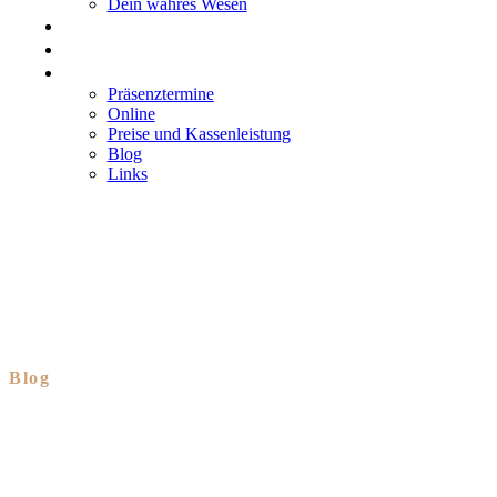
Dein wahres Wesen
GRUPPEN
RESONANZEN
MIT MIR ARBEITEN
Präsenztermine
Online
Preise und Kassenleistung
Blog
Links
Blog
Guter Druck für